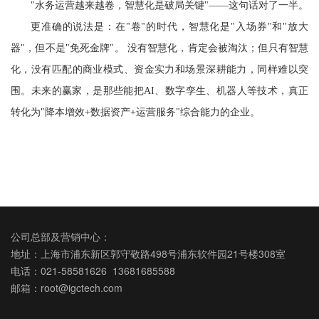
"水务运营越来越卷，智慧化是破局关键"——这句话对了一半。
更准确的说法是：在
"卷"的时代，智慧化是"入场券"和"放大
器"，但不是"免死金牌"。 没有智慧化，肯定会被淘汰；但只有智慧
化，没有匹配的商业模式、资金实力和场景深耕能力，同样难以突
围。未来的赢家，是那些能把AI、数字孪生、机器人等技术，真正
转化为"降本增效+数据资产+运营服务"综合能力的企业。
公司总部及营销中心：
地址：上海市浦东新区郭守敬路498号浦东软件园21号楼308室
电话：021-58581626 13681685588
邮箱：root@igctech.com