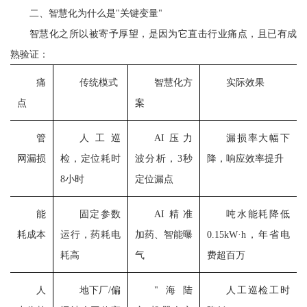
二、智慧化为什么是
"关键变量"
智慧化之所以被寄予厚望，是因为它直击行业痛点，且已有成
熟验证：
痛
传统模式
智慧化方
实际效果
点
案
管
人工巡
AI压力
漏损率大幅下
网漏损
检，定位耗时
波分析，3秒
降，响应效率提升
8小时
定位漏点
能
固定参数
AI精准
吨水能耗降低
耗成本
运行，药耗电
加药、智能曝
0.15kW·h，年省电
耗高
气
费超百万
人
地下厂/偏
"海陆
人工巡检工时