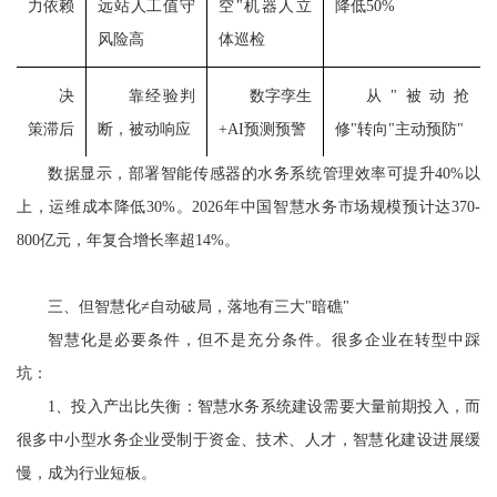
力依赖
远站人工值守
空"机器人立
降低50%
风险高
体巡检
决
靠经验判
数字孪生
从"被动抢
策滞后
断，被动响应
+AI预测预警
修"转向"主动预防"
数据显示，部署智能传感器的水务系统管理效率可提升
40%以
上，运维成本降低30%。2026年中国智慧水务市场规模预计达370-
800亿元，年复合增长率超14%。
三、但智慧化
≠自动破局，落地有三大"暗礁"
智慧化是必要条件，但不是充分条件。很多企业在转型中踩
坑：
1、投入产出比失衡：智慧水务系统建设需要大量前期投入，而
很多中小型水务企业受制于资金、技术、人才，智慧化建设进展缓
慢，成为行业短板。