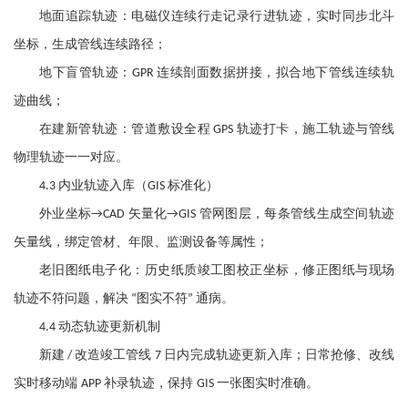
地面追踪轨迹：电磁仪连续行走记录行进轨迹，实时同步北斗
坐标，生成管线连续路径；
地下盲管轨迹：
连续剖面数据拼接，拟合地下管线连续轨
GPR
迹曲线；
在建新管轨迹：管道敷设全程
轨迹打卡，施工轨迹与管线
GPS
物理轨迹一一对应。
内业轨迹入库（
标准化）
4.3
GIS
外业坐标
矢量化
管网图层，每条管线生成空间轨迹
→CAD
→GIS
矢量线，绑定管材、年限、监测设备等属性；
老旧图纸电子化：历史纸质竣工图校正坐标，修正图纸与现场
轨迹不符问题，解决
图实不符
通病。
“
”
动态轨迹更新机制
4.4
新建
改造竣工管线
日内完成轨迹更新入库；日常抢修、改线
/
7
实时移动端
补录轨迹，保持
一张图实时准确。
APP
GIS