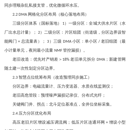
同步理顺杂乱私接支管，优化微循环水压。
网格化分区布局（核心落地布局）
2.2 DMA
三级分区体系（国标落地）
）一级分区：全城大供水片区（水
1
厂出水总计量）；
）二级分区：片区组团（街道级，分区边界设智
2
能阀门
总流量表）；
）三级
小区：单小区
老旧组团（最
+
3
DMA
/
小计量单元，夜间最小流量
管控漏损）。
NMF
老旧改造：优先对产销差＞
老旧单元拆分
；新建管网
18%
DMA
随土建一次性划定分区边界。
智慧点位统筹布局（改造预埋同步施工）
2.3
分区边界：电磁流量计、压力变送器、水质在线监测仪；
老旧高危管段：预埋噪声漏损记录仪、分布式光纤；
关键阀门井、拐点：北斗定位基准点，全井位坐标采集。
压力分区优化布局
2.4
高压老旧片区增设减压调流阀；低压片区连通环网
增设小型
+