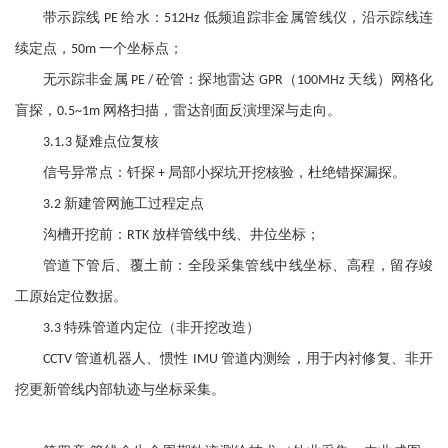
带示踪线
给水：
低频追踪非金属管线仪，沿示踪线连
PE
512Hz
续定点，
一个坐标点；
50m
无示踪非金属
砼管：探地雷达
（
天线）网格化
PE /
GPR
100MHz
盲探，
网格扫描，雷达剖面反演埋深与走向。
0.5~1m
疑难点位复核
3.1.3
信号异常点：钎探
局部小探坑开挖核验，杜绝错探漏探。
+
新建管网施工过程定点
3.2
沟槽开挖前：
放样管线中线、井位坐标；
RTK
管道下管后、覆土前：全段采集管线中线坐标、高程，留存竣
工原始定位数据。
特殊管道内定位（非开挖改造）
3.3
管道机器人、惯性
管道内测绘，用于内衬修复、非开
CCTV
IMU
挖更新管线内部轨迹与坐标采集。