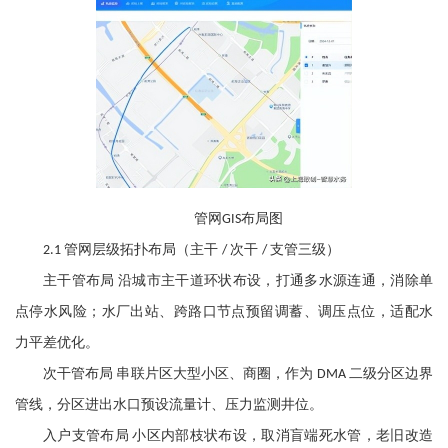
管网
布局图
GIS
管网层级拓扑布局（主干
次干
支管三级）
2.1
/
/
主干管布局
沿城市主干道环状布设，打通多水源连通，消除单
点停水风险；水厂出站、跨路口节点预留调蓄、调压点位，适配水
力平差优化。
次干管布局
串联片区大型小区、商圈，作为
二级分区边界
DMA
管线，分区进出水口预设流量计、压力监测井位。
入户支管布局
小区内部枝状布设，取消盲端死水管，老旧改造