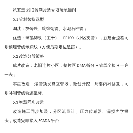
第五章
老旧管网改造专项落地细则
管材替换选型
5.1
淘汰：灰铸铁、镀锌钢管、水泥石棉管；
优选：球墨铸铁（主干）、
（小区支管），新建全流程同
PE100
步预埋管线示踪线（方便后期定位追踪）。
改造分段策略
5.2
成片改造：老旧连片小区，整片区
拆分
管线全换
一户
DMA
+
+
一表；
零星改造：爆管频发孤立管段，微创开挖
局部内衬修复，同
+
步补测管线轨迹坐标。
智慧同步改造
5.3
改造施工同步加装：分区流量计、压力传感器、漏损声学探
头，改造完即接入
平台。
SCADA