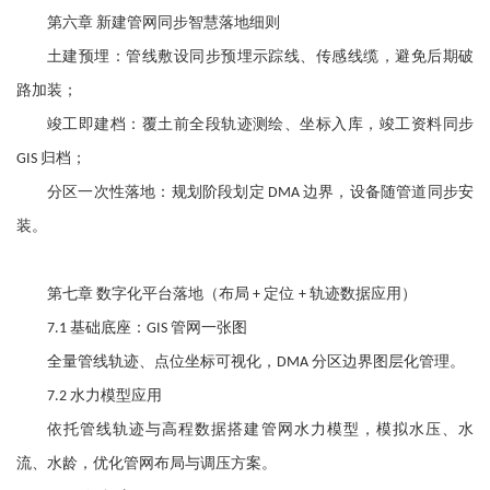
第六章
新建管网同步智慧落地细则
土建预埋：管线敷设同步预埋示踪线、传感线缆，避免后期破
路加装；
竣工即建档：覆土前全段轨迹测绘、坐标入库，竣工资料同步
归档；
GIS
分区一次性落地：规划阶段划定
边界，设备随管道同步安
DMA
装。
第七章
数字化平台落地（布局
定位
轨迹数据应用）
+
+
基础底座：
管网一张图
7.1
GIS
全量管线轨迹、点位坐标可视化，
分区边界图层化管理。
DMA
水力模型应用
7.2
依托管线轨迹与高程数据搭建管网水力模型，模拟水压、水
流、水龄，优化管网布局与调压方案。