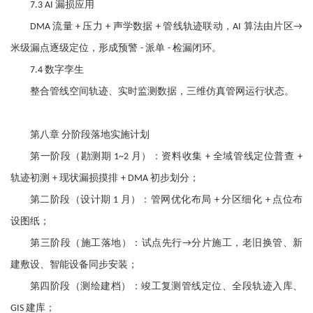
漏损应用
7.3 AI
流量
压力
声学数据
管线轨迹联动，
算法由片区
DMA
+
+
+
AI
→
米级漏点逐级定位，形成预警
派单
检漏闭环。
-
-
数字孪生
7.4
整合管线空间轨迹、实时监测数据，三维仿真管网运行状态。
第八章
分阶段落地实施计划
第一阶段（勘测期
月）：资料收集
全域管线定位普查
1~2
+
+
轨迹初测
现状漏损摸排
初步划分；
+
+ DMA
第二阶段（设计期
月）：管网优化布局
分区细化
点位布
1
+
+
设图纸；
第三阶段（施工落地）：试点先行
分片施工，老旧换管、新
→
建敷设、智能设备同步安装；
第四阶段（测绘建档）：竣工复测管线定位、全段轨迹入库、
建库；
GIS