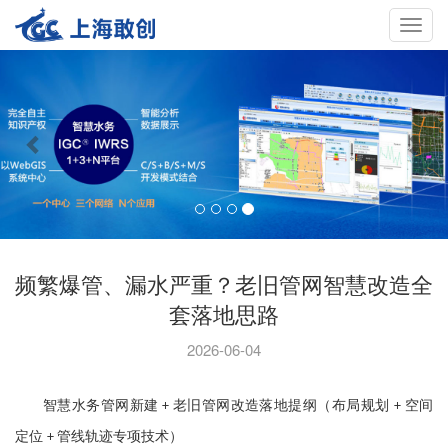
Toggle
navigat
频繁爆管、漏水严重？老旧管网智慧改造全
套落地思路
2026-06-04
智慧水务
管网新建
老旧管网改造落地提纲（布局规划
空间
+
+
定位
管线轨迹专项技术）
+