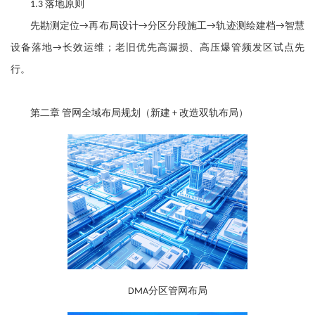
落地原则
1.3
先勘测定位
再布局设计
分区分段施工
轨迹测绘建档
智慧
→
→
→
→
设备落地
长效运维；老旧优先高漏损、高压爆管频发区试点先
→
行。
第二章
管网全域布局规划（新建
改造双轨布局）
+
分区管网布局
DMA