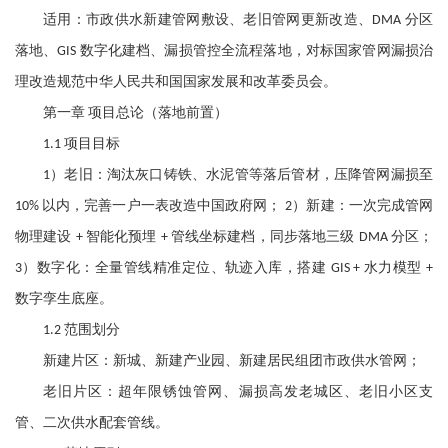
适用：市政供水新建管网敷设、老旧管网更新改造、
分区
DMA
落地、
数字化建档、漏损管控全流程落地，对标国家管网漏损治
GIS
理改造规范中华人民共和国国家发展和改革委员会。
第一章
项目总论（落地前置）
项目目标
1.1
）老旧：淘汰灰口铸铁、水泥管等落后管材，压降管网漏损至
1
以内，完善一户一表改造中国政府网；
）新建：一次完成管网
10%
2
物理建设
智能化预埋
管线坐标建档，同步落地三级
分区；
+
+
DMA
）数字化：全量管线精准定位、轨迹入库，搭建
水力模型
3
GIS +
+
数字孪生底座。
范围划分
1.2
新建片区：新城、新建产业园、新建居民组团市政供水管网；
老旧片区：超年限锈蚀管网、漏损高发老城区、老旧小区支
管、二次供水配套管线。