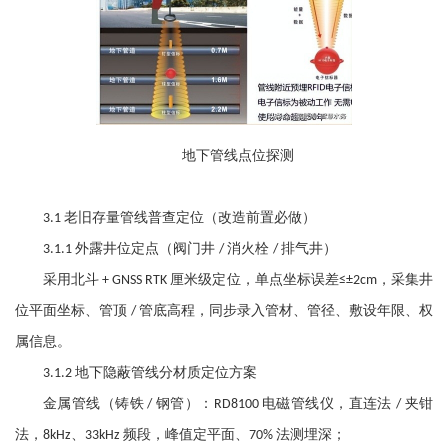
地下管线点位探测
老旧存量管线普查定位（改造前置必做）
3.1
外露井位定点（阀门井
消火栓
排气井）
3.1.1
/
/
采用北斗
厘米级定位，单点坐标误差
，采集井
+ GNSS RTK
≤±2cm
位平面坐标、管顶
管底高程，同步录入管材、管径、敷设年限、权
/
属信息。
地下隐蔽管线分材质定位方案
3.1.2
金属管线（铸铁
钢管）：
电磁管线仪，直连法
夹钳
/
RD8100
/
法，
、
频段，峰值定平面、
法测埋深；
8kHz
33kHz
70%