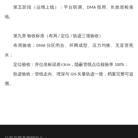
第五阶段（运维上线）：平台联调、
投用、长效巡检落
DMA
地。
第九章
验收标准（布局
定位
轨迹三项验收）
/
/
布局验收：
分区闭合、环网成型、压力均衡、无盲管死
DMA
水；
定位验收：井位坐标误差
，隐蔽管线点位核验率
；
≤3cm
100%
轨迹验收：管线走向、埋深与
矢量轨迹一致，档案完整可追
GIS
溯。
公司总部及营销中心：