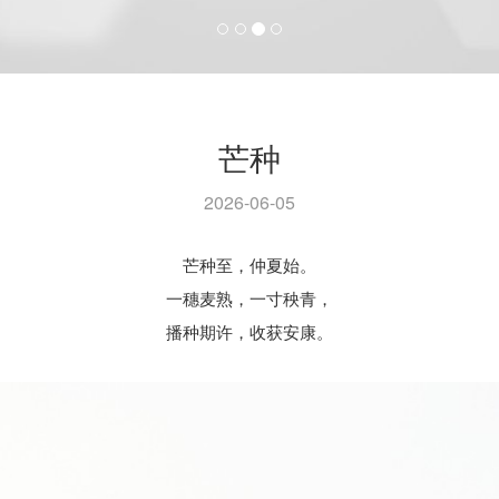
芒种
2026-06-05
芒种至，仲夏始。
一穗麦熟，一寸秧青，
播种期许，收获安康。