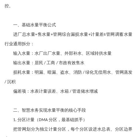
控。
一、基础水量平衡公式
进厂总水量
售水量
管网综合漏损水量
计量差
管网调蓄水量
=
+
+
±
行业通用拆分：
输入水量：水厂出厂水量、外部补水、区域转供水量
输出水量：居民
工商
市政有效售水
/
/
损耗水量：明漏、暗漏、盗水、消防
绿化无偿用水、管网蒸发
/
沉积
/
偏差项：水表计量误差、水箱
管道储水增减
/
二、智慧水务实现水量平衡的核心手段
分区计量（
分区，最基础抓手）
1.
DMA
把管网划分为独立计量分区，每个分区设进水总表、分区边界