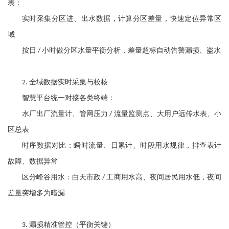
表：
实时采集分区进、出水数据，计算分区差量，快速定位异常区
域
按日
小时做分区水量平衡分析，差量超标自动告警漏损、盗水
/
全域数据实时采集与校核
2.
智慧平台统一对接各类终端：
水厂出厂流量计、管网压力
流量监测点、大用户远传水表、小
/
区总表
时序数据对比：瞬时流量、日累计、时段用水规律，排查表计
故障、数据异常
区分峰谷用水：白天市政
工商用水高、夜间居民用水低，夜间
/
差量突增多为暗漏
漏损精准管控（平衡关键）
3.