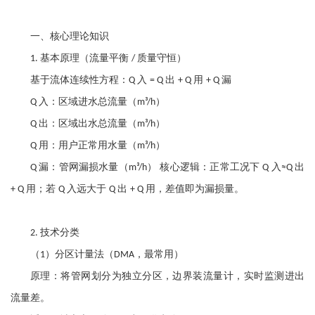
一、核心理论知识
基本原理（流量平衡
质量守恒）
1.
/
基于流体连续性方程：
入
出
用
漏
Q
= Q
+ Q
+ Q
入：区域进水总流量（
）
Q
m³/h
出：区域出水总流量（
）
Q
m³/h
用：用户正常用水量（
）
Q
m³/h
漏：管网漏损水量（
） 核心逻辑：正常工况下
入
出
Q
m³/h
Q
≈Q
用；若
入远大于
出
用，差值即为漏损量。
+ Q
Q
Q
+ Q
技术分类
2.
（
）分区计量法（
，最常用）
1
DMA
原理：将管网划分为独立分区，边界装流量计，实时监测进出
流量差。