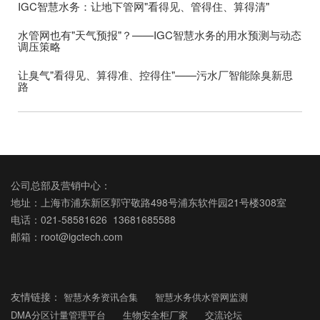
IGC智慧水务：让地下管网"看得见、管得住、算得清"
水管网也有"天气预报"？——IGC智慧水务的用水预测与动态
调压策略
让臭气"看得见、算得准、控得住"——污水厂智能除臭新思
路
公司总部及营销中心：
地址：上海市浦东新区郭守敬路498号浦东软件园21号楼308室
电话：021-58581626 13681685588
邮箱：root@igctech.com
友情链接：
智慧水务资讯合集
智慧水务供水管网监测
DMA分区计量管理平台
生物安全柜厂家
交流论坛